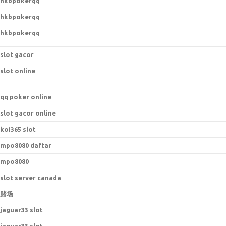
hkbpokerqq
hkbpokerqq
hkbpokerqq
slot gacor
slot online
qq poker online
slot gacor online
koi365 slot
mpo8080 daftar
mpo8080
slot server canada
赌场
jaguar33 slot