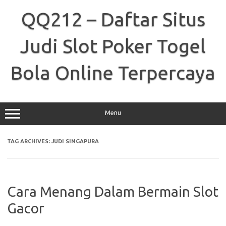
Skip
to
QQ212 – Daftar Situs
content
Judi Slot Poker Togel
Bola Online Terpercaya
Menu
TAG ARCHIVES:
JUDI SINGAPURA
Cara Menang Dalam Bermain Slot
Gacor