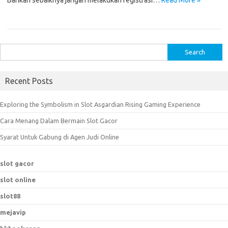
Bahkan sebaiknya jangan melakukan registrasi…
Read More »
S
e
a
Recent Posts
r
c
Exploring the Symbolism in Slot Asgardian Rising Gaming Experience
h
Cara Menang Dalam Bermain Slot Gacor
f
o
Syarat Untuk Gabung di Agen Judi Online
r
:
slot gacor
slot online
slot88
mejavip