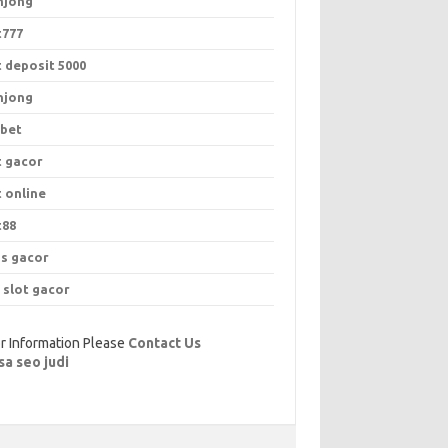
hjong
t777
t deposit 5000
hjong
bet
t gacor
t online
t88
us gacor
k slot gacor
r Information Please
Contact Us
sa seo judi