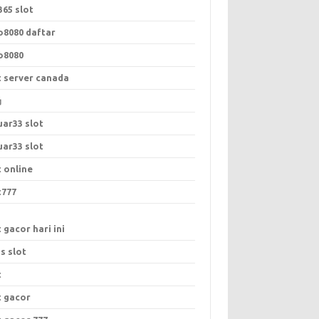
365 slot
8080 daftar
o8080
t server canada
场
uar33 slot
uar33 slot
t online
t777
t gacor hari ini
us slot
t
t gacor