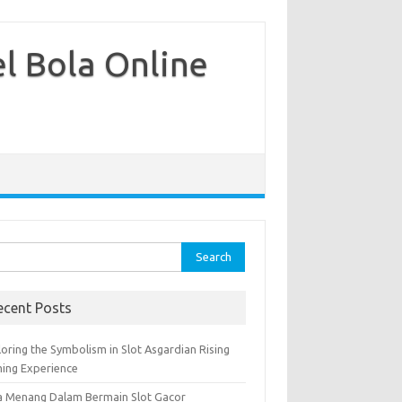
el Bola Online
rch
ecent Posts
oring the Symbolism in Slot Asgardian Rising
ing Experience
a Menang Dalam Bermain Slot Gacor