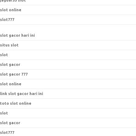
jaguar33 slot
slot online
slot777
slot gacor hari ini
situs slot
slot
slot gacor
slot gacor 777
slot online
link slot gacor hari ini
toto slot online
slot
slot gacor
slot777