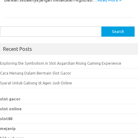
Bahkan sebaiknya jangan melakukan registrasi…
Read More »
S
e
a
Recent Posts
r
c
Exploring the Symbolism in Slot Asgardian Rising Gaming Experience
h
Cara Menang Dalam Bermain Slot Gacor
f
o
Syarat Untuk Gabung di Agen Judi Online
r
:
slot gacor
slot online
slot88
mejavip