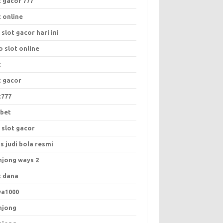
t gacor 777
t online
k slot gacor hari ini
o slot online
t
t gacor
t777
bet
k slot gacor
us judi bola resmi
jong ways 2
t dana
a1000
hjong