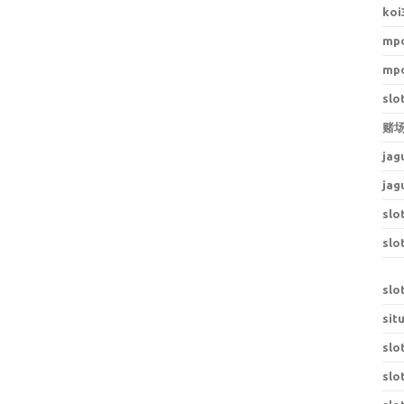
koi
mpo
mp
slo
赌
jag
jag
slo
slo
slo
sit
slo
slo