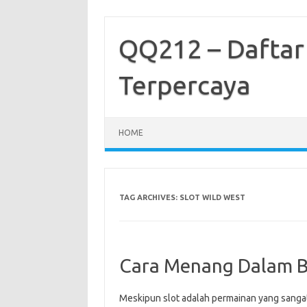
Skip
to
content
QQ212 – Daftar 
Terpercaya
HOME
TAG ARCHIVES:
SLOT WILD WEST
Cara Menang Dalam B
Meskipun slot adalah permainan yang sanga