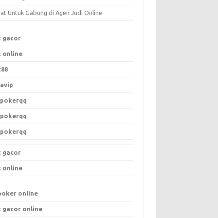
rat Untuk Gabung di Agen Judi Online
t gacor
t online
t88
avip
bpokerqq
bpokerqq
bpokerqq
t gacor
t online
poker online
t gacor online