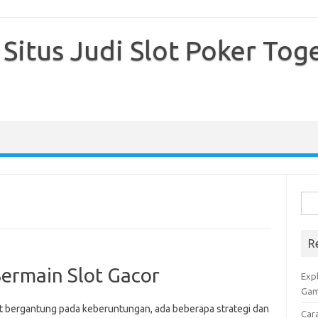
Situs Judi Slot Poker Tog
Sea
for:
R
ermain Slot Gacor
Expl
Gam
t bergantung pada keberuntungan, ada beberapa strategi dan
Car