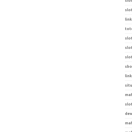
slo
slo
lin
tot
slo
slo
slo
sbo
lin
sit
mah
slo
dew
ma