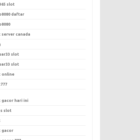
365 slot
8080 daftar
o8080
t server canada
场
uar33 slot
uar33 slot
t online
t777
t gacor hari ini
us slot
t
t gacor