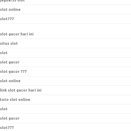
jaguar33 slot
slot online
slot777
slot gacor hari ini
situs slot
slot
slot gacor
slot gacor 777
slot online
link slot gacor hari ini
toto slot online
slot
slot gacor
slot777