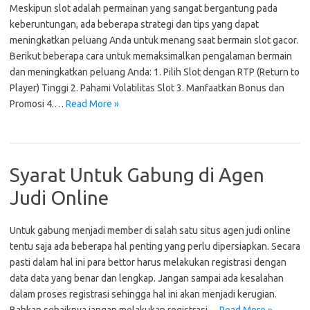
Meskipun slot adalah permainan yang sangat bergantung pada
keberuntungan, ada beberapa strategi dan tips yang dapat
meningkatkan peluang Anda untuk menang saat bermain slot gacor.
Berikut beberapa cara untuk memaksimalkan pengalaman bermain
dan meningkatkan peluang Anda: 1. Pilih Slot dengan RTP (Return to
Player) Tinggi 2. Pahami Volatilitas Slot 3. Manfaatkan Bonus dan
Promosi 4.…
Read More »
Syarat Untuk Gabung di Agen
Judi Online
Untuk gabung menjadi member di salah satu situs agen judi online
tentu saja ada beberapa hal penting yang perlu dipersiapkan. Secara
pasti dalam hal ini para bettor harus melakukan registrasi dengan
data data yang benar dan lengkap. Jangan sampai ada kesalahan
dalam proses registrasi sehingga hal ini akan menjadi kerugian.