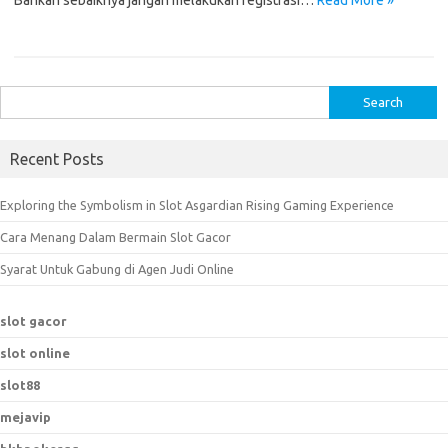
Bahkan sebaiknya jangan melakukan registrasi…
Read More »
S
e
a
Recent Posts
r
c
Exploring the Symbolism in Slot Asgardian Rising Gaming Experience
h
Cara Menang Dalam Bermain Slot Gacor
f
o
Syarat Untuk Gabung di Agen Judi Online
r
:
slot gacor
slot online
slot88
mejavip