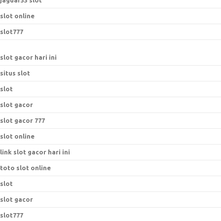
jaguar33 slot
slot online
slot777
slot gacor hari ini
situs slot
slot
slot gacor
slot gacor 777
slot online
link slot gacor hari ini
toto slot online
slot
slot gacor
slot777