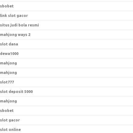
sbobet
link slot gacor
situs judi bola resmi
mahjong ways 2
slot dana
dewa1000
mahjong
mahjong
slot777
slot deposit 5000
mahjong
sbobet
slot gacor
slot online