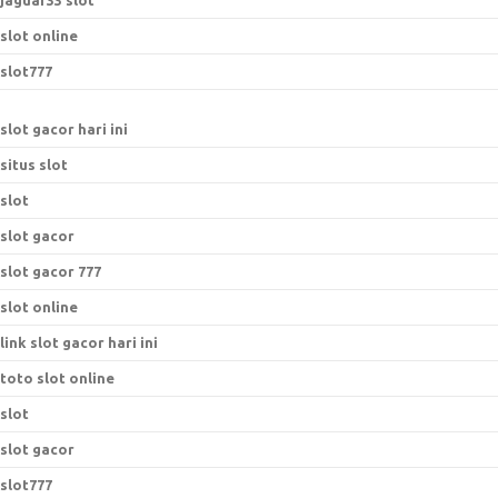
jaguar33 slot
slot online
slot777
slot gacor hari ini
situs slot
slot
slot gacor
slot gacor 777
slot online
link slot gacor hari ini
toto slot online
slot
slot gacor
slot777