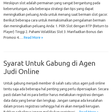
Meskipun slot adalah permainan yang sangat bergantung pada
keberuntungan, ada beberapa strategi dan tips yang dapat
meningkatkan peluang Anda untuk menang saat bermain slot gacor.
Berikut beberapa cara untuk memaksimalkan pengalaman bermain
dan meningkatkan peluang Anda: 1. Pilih Slot dengan RTP (Return to
Player) Tinggi 2. Pahami Volatilitas Slot 3. Manfaatkan Bonus dan
Promosi 4.…
Read More »
Syarat Untuk Gabung di Agen
Judi Online
Untuk gabung menjadi member di salah satu situs agen judi online
tentu saja ada beberapa hal penting yang perlu dipersiapkan. Secara
pasti dalam hal ini para bettor harus melakukan registrasi dengan
data data yang benar dan lengkap. Jangan sampai ada kesalahan
dalam proses registrasi sehingga hal ini akan menjadi kerugian.