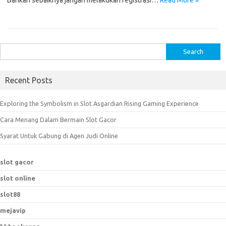
Bahkan sebaiknya jangan melakukan registrasi…
Read More »
S
e
a
Recent Posts
r
c
Exploring the Symbolism in Slot Asgardian Rising Gaming Experience
h
Cara Menang Dalam Bermain Slot Gacor
f
o
Syarat Untuk Gabung di Agen Judi Online
r
:
slot gacor
slot online
slot88
mejavip