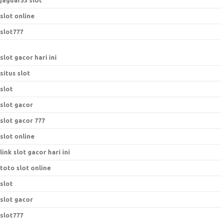
jaguar33 slot
slot online
slot777
slot gacor hari ini
situs slot
slot
slot gacor
slot gacor 777
slot online
link slot gacor hari ini
toto slot online
slot
slot gacor
slot777