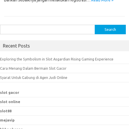
Bahkan sebaiknya jangan melakukan registrasi…
Read More »
S
e
a
Recent Posts
r
c
Exploring the Symbolism in Slot Asgardian Rising Gaming Experience
h
Cara Menang Dalam Bermain Slot Gacor
f
o
Syarat Untuk Gabung di Agen Judi Online
r
:
slot gacor
slot online
slot88
mejavip