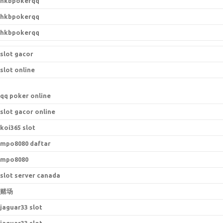
hkbpokerqq
hkbpokerqq
hkbpokerqq
slot gacor
slot online
qq poker online
slot gacor online
koi365 slot
mpo8080 daftar
mpo8080
slot server canada
赌场
jaguar33 slot