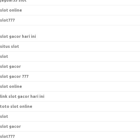
jaguar33 slot
slot online
slot777
slot gacor hari ini
situs slot
slot
slot gacor
slot gacor 777
slot online
link slot gacor hari ini
toto slot online
slot
slot gacor
slot777