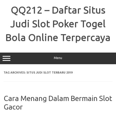
Skip
to
QQ212 – Daftar Situs
content
Judi Slot Poker Togel
Bola Online Terpercaya
Menu
TAG ARCHIVES:
SITUS JUDI SLOT TERBARU 2019
Cara Menang Dalam Bermain Slot
Gacor