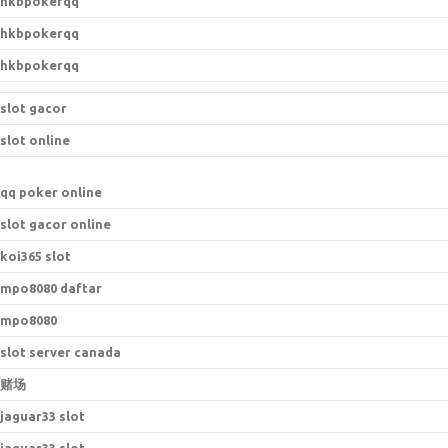
hkbpokerqq
hkbpokerqq
hkbpokerqq
slot gacor
slot online
qq poker online
slot gacor online
koi365 slot
mpo8080 daftar
mpo8080
slot server canada
赌场
jaguar33 slot