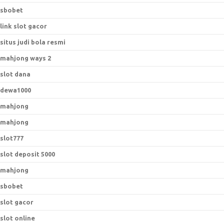
sbobet
link slot gacor
situs judi bola resmi
mahjong ways 2
slot dana
dewa1000
mahjong
mahjong
slot777
slot deposit 5000
mahjong
sbobet
slot gacor
slot online