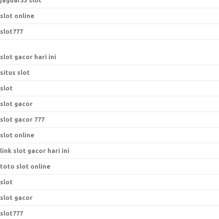
jaguar33 slot
slot online
slot777
slot gacor hari ini
situs slot
slot
slot gacor
slot gacor 777
slot online
link slot gacor hari ini
toto slot online
slot
slot gacor
slot777