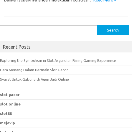
Bahkan sebaiknya jangan melakukan registrasi…
Read More »
S
e
a
Recent Posts
r
c
Exploring the Symbolism in Slot Asgardian Rising Gaming Experience
h
Cara Menang Dalam Bermain Slot Gacor
f
o
Syarat Untuk Gabung di Agen Judi Online
r
:
slot gacor
slot online
slot88
mejavip