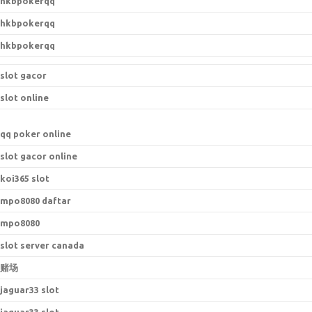
hkbpokerqq
hkbpokerqq
hkbpokerqq
slot gacor
slot online
qq poker online
slot gacor online
koi365 slot
mpo8080 daftar
mpo8080
slot server canada
赌场
jaguar33 slot