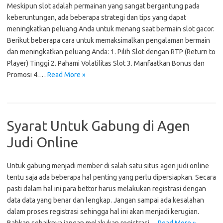
Meskipun slot adalah permainan yang sangat bergantung pada
keberuntungan, ada beberapa strategi dan tips yang dapat
meningkatkan peluang Anda untuk menang saat bermain slot gacor.
Berikut beberapa cara untuk memaksimalkan pengalaman bermain
dan meningkatkan peluang Anda: 1. Pilih Slot dengan RTP (Return to
Player) Tinggi 2. Pahami Volatilitas Slot 3. Manfaatkan Bonus dan
Promosi 4.…
Read More »
Syarat Untuk Gabung di Agen
Judi Online
Untuk gabung menjadi member di salah satu situs agen judi online
tentu saja ada beberapa hal penting yang perlu dipersiapkan. Secara
pasti dalam hal ini para bettor harus melakukan registrasi dengan
data data yang benar dan lengkap. Jangan sampai ada kesalahan
dalam proses registrasi sehingga hal ini akan menjadi kerugian.