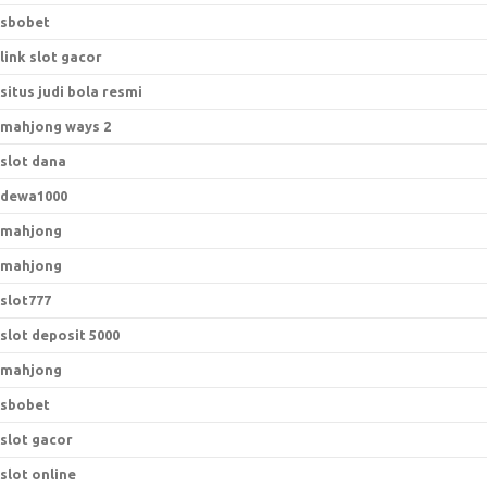
sbobet
link slot gacor
situs judi bola resmi
mahjong ways 2
slot dana
dewa1000
mahjong
mahjong
slot777
slot deposit 5000
mahjong
sbobet
slot gacor
slot online