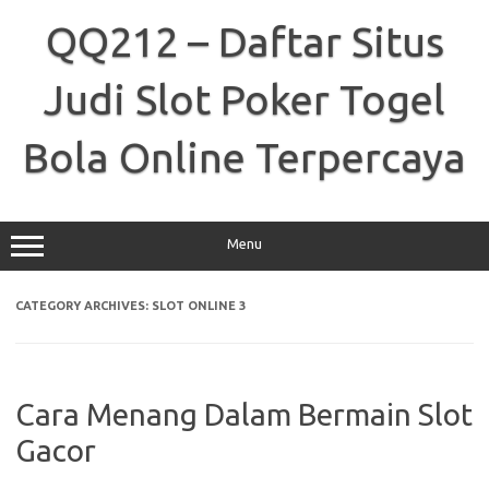
Skip
to
QQ212 – Daftar Situs
content
Judi Slot Poker Togel
Bola Online Terpercaya
Menu
CATEGORY ARCHIVES:
SLOT ONLINE 3
Cara Menang Dalam Bermain Slot
Gacor