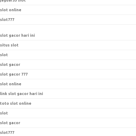
jaguar33 slot
slot online
slot777
slot gacor hari ini
situs slot
slot
slot gacor
slot gacor 777
slot online
link slot gacor hari ini
toto slot online
slot
slot gacor
slot777