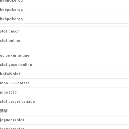
hkbpokerqq
hkbpokerqq
hkbpokerqq
slot gacor
slot online
qq poker online
slot gacor online
koi365 slot
mpo8080 daftar
mpo8080
slot server canada
赌场
jaguar33 slot