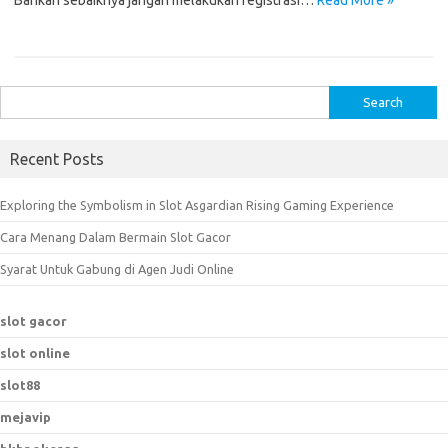
Bahkan sebaiknya jangan melakukan registrasi…
Read More »
S
e
a
Recent Posts
r
c
Exploring the Symbolism in Slot Asgardian Rising Gaming Experience
h
Cara Menang Dalam Bermain Slot Gacor
f
o
Syarat Untuk Gabung di Agen Judi Online
r
:
slot gacor
slot online
slot88
mejavip