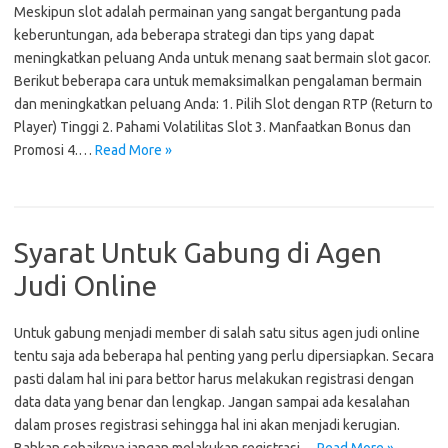
Meskipun slot adalah permainan yang sangat bergantung pada
keberuntungan, ada beberapa strategi dan tips yang dapat
meningkatkan peluang Anda untuk menang saat bermain slot gacor.
Berikut beberapa cara untuk memaksimalkan pengalaman bermain
dan meningkatkan peluang Anda: 1. Pilih Slot dengan RTP (Return to
Player) Tinggi 2. Pahami Volatilitas Slot 3. Manfaatkan Bonus dan
Promosi 4.…
Read More »
Syarat Untuk Gabung di Agen
Judi Online
Untuk gabung menjadi member di salah satu situs agen judi online
tentu saja ada beberapa hal penting yang perlu dipersiapkan. Secara
pasti dalam hal ini para bettor harus melakukan registrasi dengan
data data yang benar dan lengkap. Jangan sampai ada kesalahan
dalam proses registrasi sehingga hal ini akan menjadi kerugian.