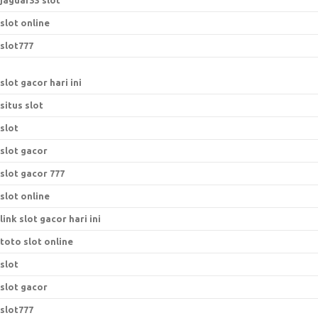
jaguar33 slot
slot online
slot777
slot gacor hari ini
situs slot
slot
slot gacor
slot gacor 777
slot online
link slot gacor hari ini
toto slot online
slot
slot gacor
slot777