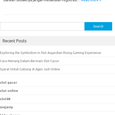
Bahkan sebaiknya jangan melakukan registrasi…
Read More »
S
e
a
Recent Posts
r
c
Exploring the Symbolism in Slot Asgardian Rising Gaming Experience
h
Cara Menang Dalam Bermain Slot Gacor
f
o
Syarat Untuk Gabung di Agen Judi Online
r
:
slot gacor
slot online
slot88
mejavip