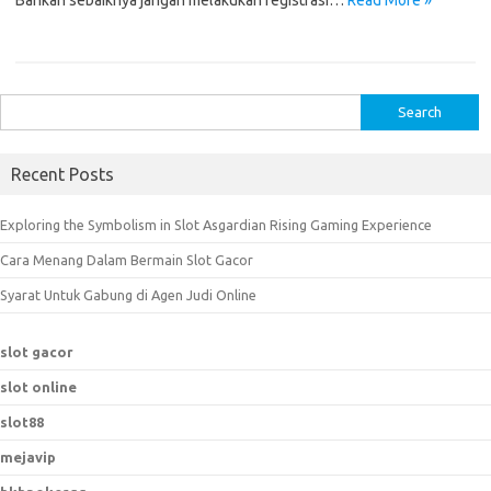
Bahkan sebaiknya jangan melakukan registrasi…
Read More »
S
e
a
Recent Posts
r
c
Exploring the Symbolism in Slot Asgardian Rising Gaming Experience
h
Cara Menang Dalam Bermain Slot Gacor
f
o
Syarat Untuk Gabung di Agen Judi Online
r
:
slot gacor
slot online
slot88
mejavip