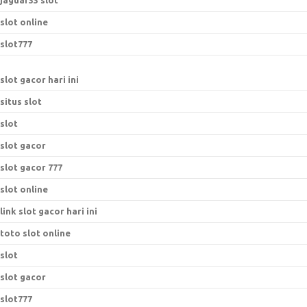
jaguar33 slot
slot online
slot777
slot gacor hari ini
situs slot
slot
slot gacor
slot gacor 777
slot online
link slot gacor hari ini
toto slot online
slot
slot gacor
slot777