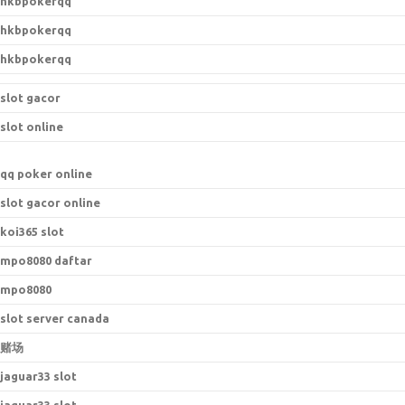
hkbpokerqq
hkbpokerqq
hkbpokerqq
slot gacor
slot online
qq poker online
slot gacor online
koi365 slot
mpo8080 daftar
mpo8080
slot server canada
赌场
jaguar33 slot