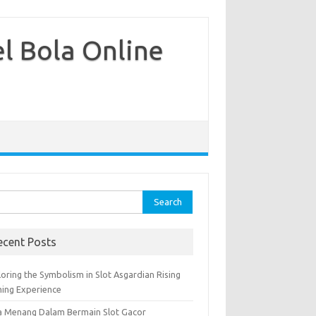
el Bola Online
rch
ecent Posts
oring the Symbolism in Slot Asgardian Rising
ing Experience
a Menang Dalam Bermain Slot Gacor