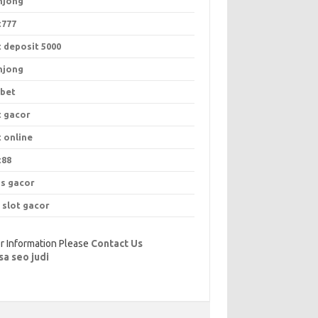
hjong
t777
t deposit 5000
hjong
bet
t gacor
t online
t88
us gacor
k slot gacor
r Information Please
Contact Us
sa seo judi