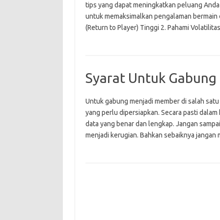
tips yang dapat meningkatkan peluang Anda 
untuk memaksimalkan pengalaman bermain da
(Return to Player) Tinggi 2. Pahami Volatili
Syarat Untuk Gabung 
Untuk gabung menjadi member di salah satu s
yang perlu dipersiapkan. Secara pasti dalam 
data yang benar dan lengkap. Jangan sampai 
menjadi kerugian. Bahkan sebaiknya jangan