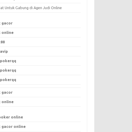
rat Untuk Gabung di Agen Judi Online
t gacor
t online
t88
avip
bpokerqq
bpokerqq
bpokerqq
t gacor
t online
poker online
t gacor online