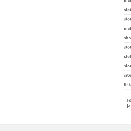
ma
slo
slo
ma
sbo
slo
slo
slo
sit
lin
Fo
ja