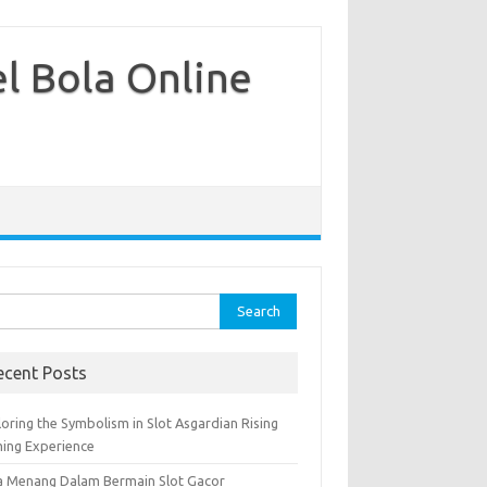
el Bola Online
rch
ecent Posts
oring the Symbolism in Slot Asgardian Rising
ing Experience
a Menang Dalam Bermain Slot Gacor