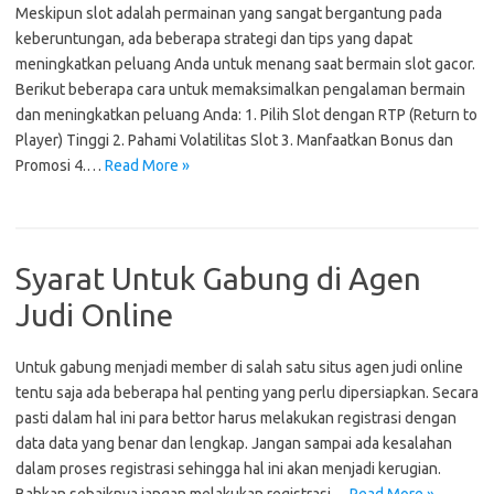
Meskipun slot adalah permainan yang sangat bergantung pada
keberuntungan, ada beberapa strategi dan tips yang dapat
meningkatkan peluang Anda untuk menang saat bermain slot gacor.
Berikut beberapa cara untuk memaksimalkan pengalaman bermain
dan meningkatkan peluang Anda: 1. Pilih Slot dengan RTP (Return to
Player) Tinggi 2. Pahami Volatilitas Slot 3. Manfaatkan Bonus dan
Promosi 4.…
Read More »
Syarat Untuk Gabung di Agen
Judi Online
Untuk gabung menjadi member di salah satu situs agen judi online
tentu saja ada beberapa hal penting yang perlu dipersiapkan. Secara
pasti dalam hal ini para bettor harus melakukan registrasi dengan
data data yang benar dan lengkap. Jangan sampai ada kesalahan
dalam proses registrasi sehingga hal ini akan menjadi kerugian.