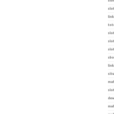
slo
slo
lin
tot
slo
slo
slo
sbo
lin
sit
mah
slo
dew
ma