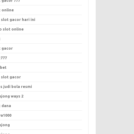
t gacor 777
t online
k slot gacor hari ini
o slot online
t
t gacor
t777
bet
k slot gacor
us judi bola resmi
jong ways 2
t dana
a1000
hjong