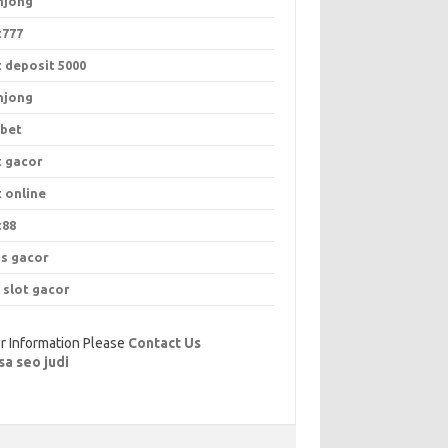
hjong
t777
t deposit 5000
hjong
bet
t gacor
t online
t88
us gacor
k slot gacor
r Information Please
Contact Us
sa seo judi