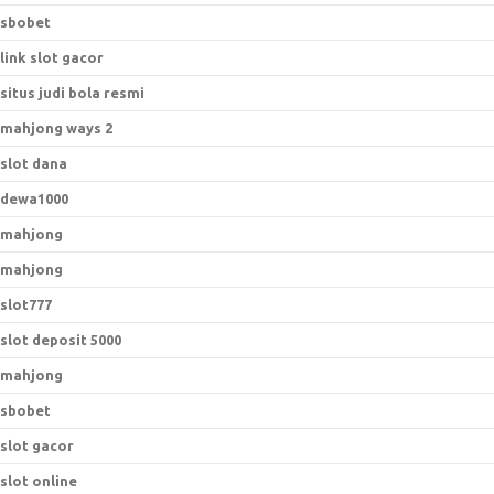
sbobet
link slot gacor
situs judi bola resmi
mahjong ways 2
slot dana
dewa1000
mahjong
mahjong
slot777
slot deposit 5000
mahjong
sbobet
slot gacor
slot online