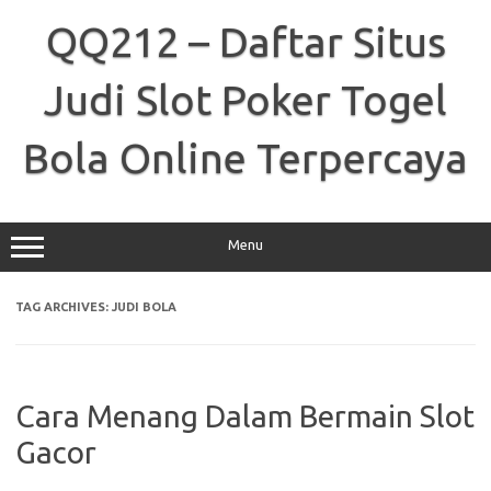
Skip
to
QQ212 – Daftar Situs
content
Judi Slot Poker Togel
Bola Online Terpercaya
Menu
TAG ARCHIVES:
JUDI BOLA
Cara Menang Dalam Bermain Slot
Gacor