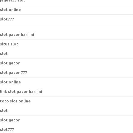
jaguar33 slot
slot online
slot777
slot gacor hari ini
situs slot
slot
slot gacor
slot gacor 777
slot online
link slot gacor hari ini
toto slot online
slot
slot gacor
slot777