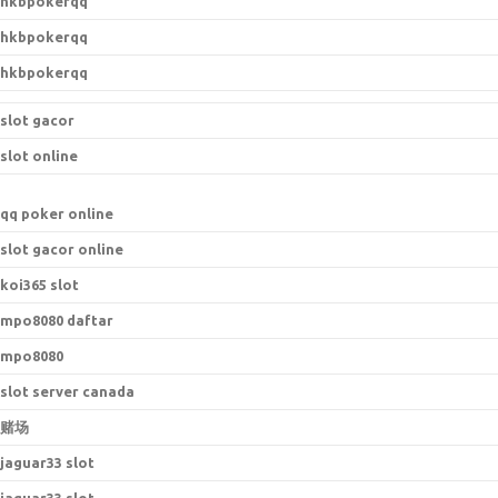
hkbpokerqq
hkbpokerqq
hkbpokerqq
slot gacor
slot online
qq poker online
slot gacor online
koi365 slot
mpo8080 daftar
mpo8080
slot server canada
赌场
jaguar33 slot