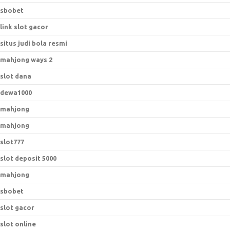
sbobet
link slot gacor
situs judi bola resmi
mahjong ways 2
slot dana
dewa1000
mahjong
mahjong
slot777
slot deposit 5000
mahjong
sbobet
slot gacor
slot online