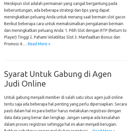
Meskipun slot adalah permainan yang sangat bergantung pada
keberuntungan, ada beberapa strategi dan tips yang dapat
meningkatkan peluang Anda untuk menang saat bermain slot gacor.
Berikut beberapa cara untuk memaksimalkan pengalaman bermain
dan meningkatkan peluang Anda: 1. Pilih Slot dengan RTP (Return to
Player) Tinggi 2. Pahami Volatilitas Slot 3. Manfaatkan Bonus dan
Promosi 4.…
Read More »
Syarat Untuk Gabung di Agen
Judi Online
Untuk gabung menjadi member di salah satu situs agen judi online
tentu saja ada beberapa hal penting yang perlu dipersiapkan. Secara
pasti dalam hal ini para bettor harus melakukan registrasi dengan
data data yang benar dan lengkap. Jangan sampai ada kesalahan
dalam proses registrasi sehingga hal ini akan menjadi kerugian.