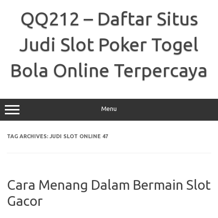
Skip
to
QQ212 – Daftar Situs
content
Judi Slot Poker Togel
Bola Online Terpercaya
Menu
TAG ARCHIVES:
JUDI SLOT ONLINE 47
Cara Menang Dalam Bermain Slot
Gacor