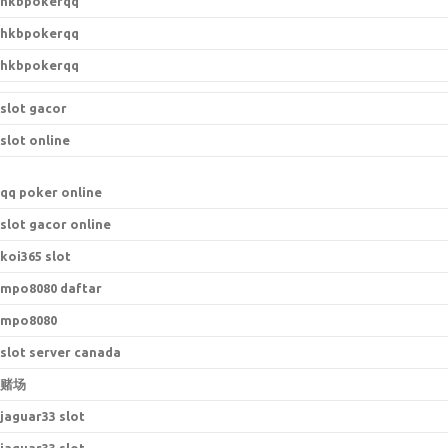
hkbpokerqq
hkbpokerqq
hkbpokerqq
slot gacor
slot online
qq poker online
slot gacor online
koi365 slot
mpo8080 daftar
mpo8080
slot server canada
赌场
jaguar33 slot