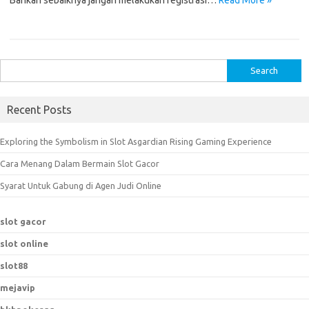
Bahkan sebaiknya jangan melakukan registrasi…
Read More »
S
e
a
Recent Posts
r
c
Exploring the Symbolism in Slot Asgardian Rising Gaming Experience
h
Cara Menang Dalam Bermain Slot Gacor
f
o
Syarat Untuk Gabung di Agen Judi Online
r
:
slot gacor
slot online
slot88
mejavip