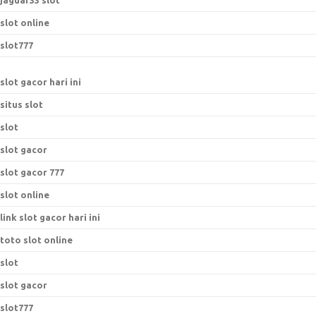
jaguar33 slot
slot online
slot777
slot gacor hari ini
situs slot
slot
slot gacor
slot gacor 777
slot online
link slot gacor hari ini
toto slot online
slot
slot gacor
slot777