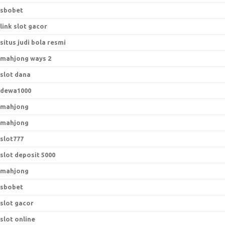
sbobet
link slot gacor
situs judi bola resmi
mahjong ways 2
slot dana
dewa1000
mahjong
mahjong
slot777
slot deposit 5000
mahjong
sbobet
slot gacor
slot online