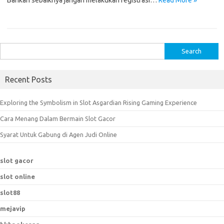
Bahkan sebaiknya jangan melakukan registrasi…
Read More »
S
e
a
Recent Posts
r
c
Exploring the Symbolism in Slot Asgardian Rising Gaming Experience
h
Cara Menang Dalam Bermain Slot Gacor
f
o
Syarat Untuk Gabung di Agen Judi Online
r
:
slot gacor
slot online
slot88
mejavip