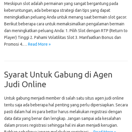
Meskipun slot adalah permainan yang sangat bergantung pada
keberuntungan, ada beberapa strategi dan tips yang dapat
meningkatkan peluang Anda untuk menang saat bermain slot gacor.
Berikut beberapa cara untuk memaksimalkan pengalaman bermain
dan meningkatkan peluang Anda: 1. Pilih Slot dengan RTP (Return to
Player) Tinggi 2. Pahami Volatilitas Slot 3. Manfaatkan Bonus dan
Promosi 4.…
Read More »
Syarat Untuk Gabung di Agen
Judi Online
Untuk gabung menjadi member di salah satu situs agen judi online
tentu saja ada beberapa hal penting yang perlu dipersiapkan. Secara
pasti dalam hal ini para bettor harus melakukan registrasi dengan
data data yang benar dan lengkap. Jangan sampai ada kesalahan
dalam proses registrasi sehingga hal ini akan menjadi kerugian.