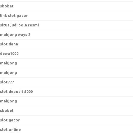
sbobet
link slot gacor
situs judi bola resmi
mahjong ways 2
slot dana
dewa1000
mahjong
mahjong
slot777
slot deposit 5000
mahjong
sbobet
slot gacor
slot online