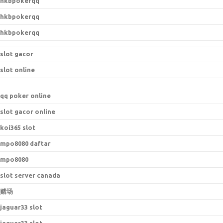
hkbpokerqq
hkbpokerqq
hkbpokerqq
slot gacor
slot online
qq poker online
slot gacor online
koi365 slot
mpo8080 daftar
mpo8080
slot server canada
赌场
jaguar33 slot