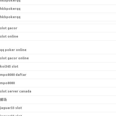
hkbpokerqq
hkbpokerqq
hkbpokerqq
slot gacor
slot online
qq poker online
slot gacor online
koi365 slot
mpo8080 daftar
mpo8080
slot server canada
赌场
jaguar33 slot