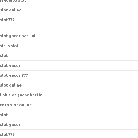
jaguar33 slot
slot online
slot777
slot gacor hari ini
situs slot
slot
slot gacor
slot gacor 777
slot online
link slot gacor hari ini
toto slot online
slot
slot gacor
slot777