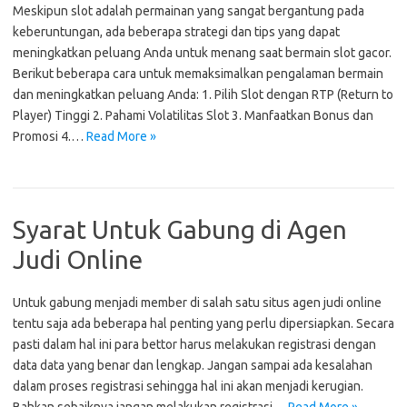
Meskipun slot adalah permainan yang sangat bergantung pada
keberuntungan, ada beberapa strategi dan tips yang dapat
meningkatkan peluang Anda untuk menang saat bermain slot gacor.
Berikut beberapa cara untuk memaksimalkan pengalaman bermain
dan meningkatkan peluang Anda: 1. Pilih Slot dengan RTP (Return to
Player) Tinggi 2. Pahami Volatilitas Slot 3. Manfaatkan Bonus dan
Promosi 4.…
Read More »
Syarat Untuk Gabung di Agen
Judi Online
Untuk gabung menjadi member di salah satu situs agen judi online
tentu saja ada beberapa hal penting yang perlu dipersiapkan. Secara
pasti dalam hal ini para bettor harus melakukan registrasi dengan
data data yang benar dan lengkap. Jangan sampai ada kesalahan
dalam proses registrasi sehingga hal ini akan menjadi kerugian.