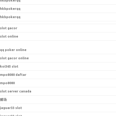
hkbpokerqq
hkbpokerqq
hkbpokerqq
slot gacor
slot online
qq poker online
slot gacor online
koi365 slot
mpo8080 daftar
mpo8080
slot server canada
赌场
jaguar33 slot