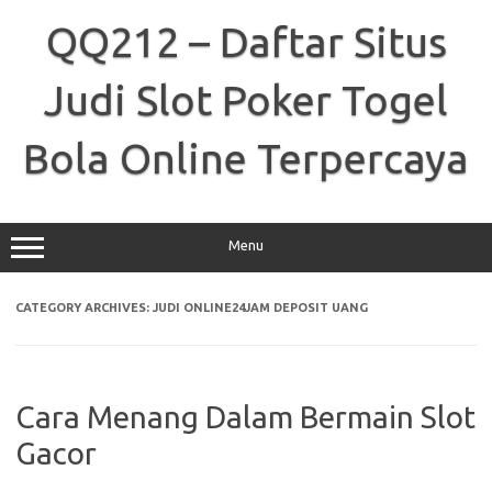
Skip
to
QQ212 – Daftar Situs
content
Judi Slot Poker Togel
Bola Online Terpercaya
Menu
CATEGORY ARCHIVES:
JUDI ONLINE24JAM DEPOSIT UANG
Cara Menang Dalam Bermain Slot
Gacor