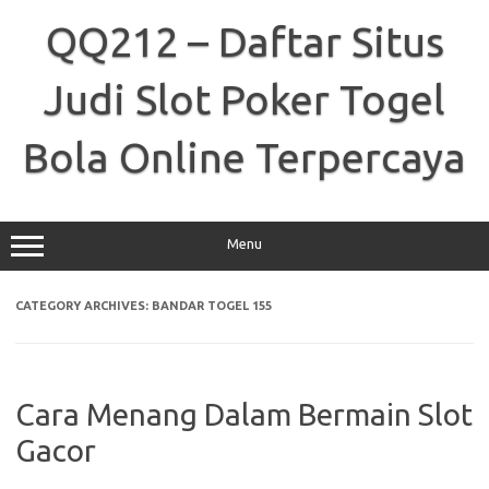
Skip
to
QQ212 – Daftar Situs
content
Judi Slot Poker Togel
Bola Online Terpercaya
Menu
CATEGORY ARCHIVES:
BANDAR TOGEL 155
Cara Menang Dalam Bermain Slot
Gacor