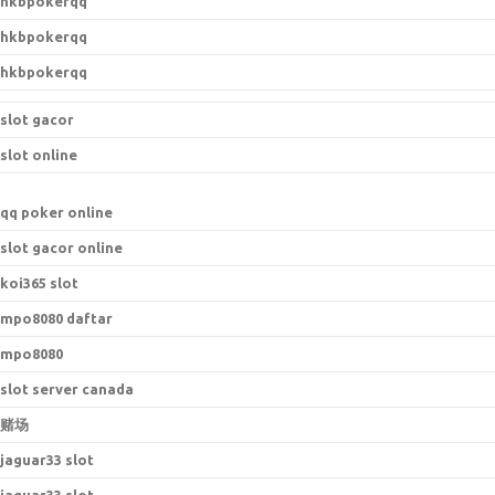
hkbpokerqq
hkbpokerqq
hkbpokerqq
slot gacor
slot online
qq poker online
slot gacor online
koi365 slot
mpo8080 daftar
mpo8080
slot server canada
赌场
jaguar33 slot