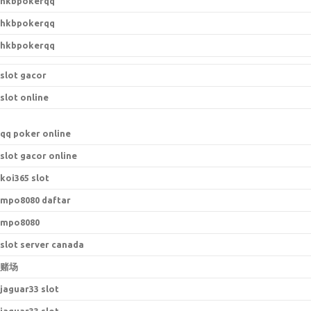
hkbpokerqq
hkbpokerqq
hkbpokerqq
slot gacor
slot online
qq poker online
slot gacor online
koi365 slot
mpo8080 daftar
mpo8080
slot server canada
赌场
jaguar33 slot