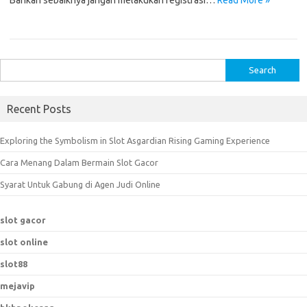
Bahkan sebaiknya jangan melakukan registrasi…
Read More »
S
e
a
Recent Posts
r
c
Exploring the Symbolism in Slot Asgardian Rising Gaming Experience
h
Cara Menang Dalam Bermain Slot Gacor
f
o
Syarat Untuk Gabung di Agen Judi Online
r
:
slot gacor
slot online
slot88
mejavip