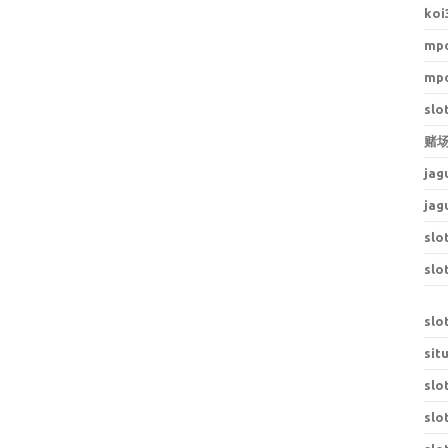
koi
mpo
mp
slo
赌
jag
jag
slo
slo
slo
sit
slo
slo