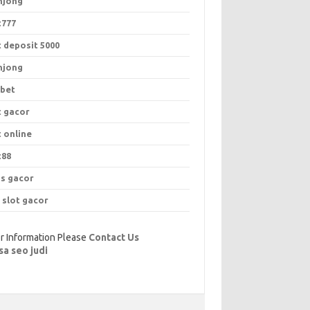
hjong
t777
t deposit 5000
hjong
bet
t gacor
t online
t88
us gacor
k slot gacor
r Information Please
Contact Us
sa seo judi