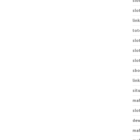
slo
slo
lin
tot
slo
slo
slo
sbo
lin
sit
mah
slo
dew
ma