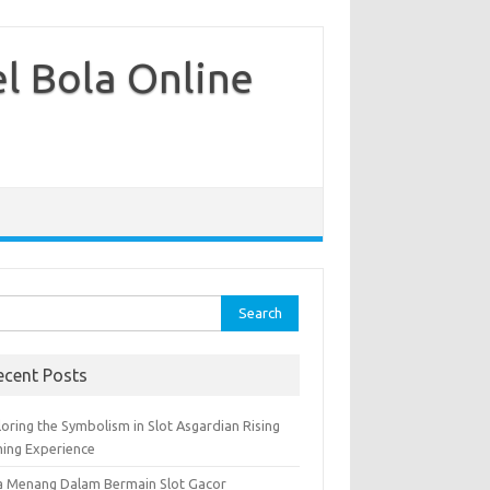
el Bola Online
rch
ecent Posts
oring the Symbolism in Slot Asgardian Rising
ing Experience
a Menang Dalam Bermain Slot Gacor