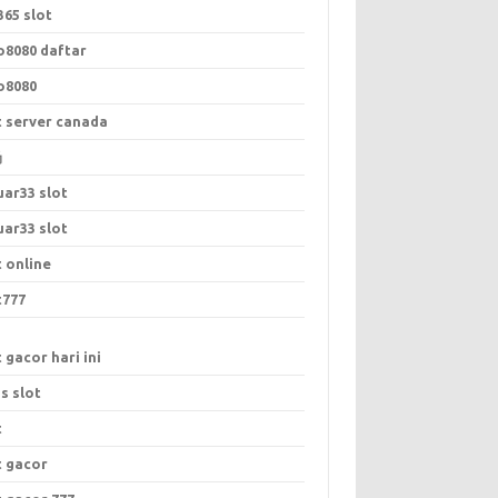
365 slot
8080 daftar
o8080
t server canada
场
uar33 slot
uar33 slot
t online
t777
t gacor hari ini
us slot
t
t gacor