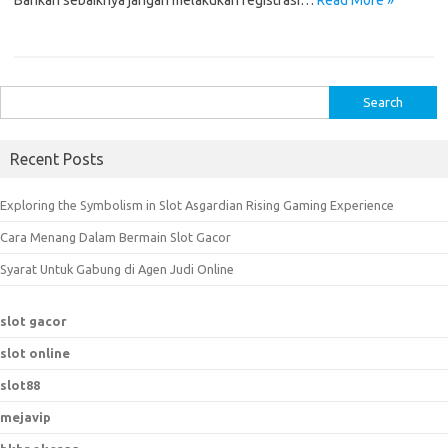
Bahkan sebaiknya jangan melakukan registrasi…
Read More »
S
e
a
Recent Posts
r
c
Exploring the Symbolism in Slot Asgardian Rising Gaming Experience
h
Cara Menang Dalam Bermain Slot Gacor
f
o
Syarat Untuk Gabung di Agen Judi Online
r
:
slot gacor
slot online
slot88
mejavip