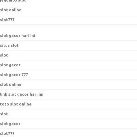
jaguar33 slot
slot online
slot777
slot gacor hari ini
situs slot
slot
slot gacor
slot gacor 777
slot online
link slot gacor hari ini
toto slot online
slot
slot gacor
slot777