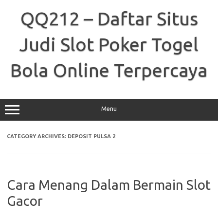
Skip
to
QQ212 – Daftar Situs
content
Judi Slot Poker Togel
Bola Online Terpercaya
Menu
CATEGORY ARCHIVES:
DEPOSIT PULSA 2
Cara Menang Dalam Bermain Slot
Gacor