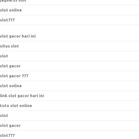
jaguar33 slot
slot online
slot777
slot gacor hari ini
situs slot
slot
slot gacor
slot gacor 777
slot online
link slot gacor hari ini
toto slot online
slot
slot gacor
slot777