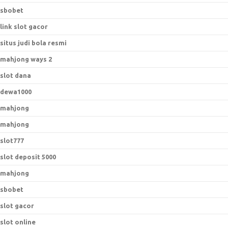
sbobet
link slot gacor
situs judi bola resmi
mahjong ways 2
slot dana
dewa1000
mahjong
mahjong
slot777
slot deposit 5000
mahjong
sbobet
slot gacor
slot online