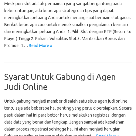
Meskipun slot adalah permainan yang sangat bergantung pada
keberuntungan, ada beberapa strategi dan tips yang dapat
meningkatkan peluang Anda untuk menang saat bermain slot gacor.
Berikut beberapa cara untuk memaksimalkan pengalaman bermain
dan meningkatkan peluang Anda: 1. Pilih Slot dengan RTP (Return to
Player) Tinggi 2. Pahami Volatilitas Slot 3. Manfaatkan Bonus dan
Promosi 4.…
Read More »
Syarat Untuk Gabung di Agen
Judi Online
Untuk gabung menjadi member di salah satu situs agen judi online
tentu saja ada beberapa hal penting yang perlu dipersiapkan. Secara
pasti dalam hal ini para bettor harus melakukan registrasi dengan
data data yang benar dan lengkap. Jangan sampai ada kesalahan
dalam proses registrasi sehingga hal ini akan menjadi kerugian.