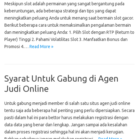
Meskipun slot adalah permainan yang sangat bergantung pada
keberuntungan, ada beberapa strategi dan tips yang dapat
meningkatkan peluang Anda untuk menang saat bermain slot gacor.
Berikut beberapa cara untuk memaksimalkan pengalaman bermain
dan meningkatkan peluang Anda: 1. Pilih Slot dengan RTP (Return to
Player) Tinggi 2. Pahami Volatilitas Slot 3. Manfaatkan Bonus dan
Promosi 4.…
Read More »
Syarat Untuk Gabung di Agen
Judi Online
Untuk gabung menjadi member di salah satu situs agen judi online
tentu saja ada beberapa hal penting yang perlu dipersiapkan. Secara
pasti dalam hal ini para bettor harus melakukan registrasi dengan
data data yang benar dan lengkap. Jangan sampai ada kesalahan
dalam proses registrasi sehingga hal ini akan menjadi kerugian.