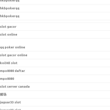
hkbpokerqq
hkbpokerqq
hkbpokerqq
slot gacor
slot online
qq poker online
slot gacor online
koi365 slot
mpo8080 daftar
mpo8080
slot server canada
赌场
jaguar33 slot