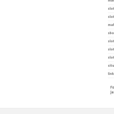
ma
slo
slo
ma
sbo
slo
slo
slo
sit
lin
Fo
ja