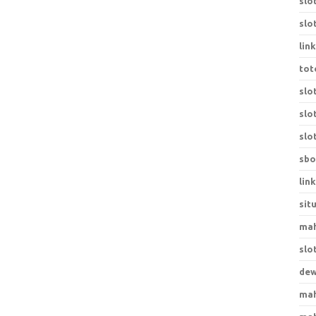
slo
slo
lin
tot
slo
slo
slo
sbo
lin
sit
mah
slo
dew
ma