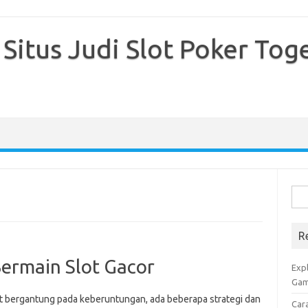
Situs Judi Slot Poker Tog
Sea
for:
R
ermain Slot Gacor
Expl
Gam
t bergantung pada keberuntungan, ada beberapa strategi dan
Car