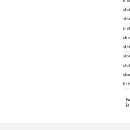
ma
slo
slo
ma
sbo
slo
slo
slo
sit
lin
Fo
ja