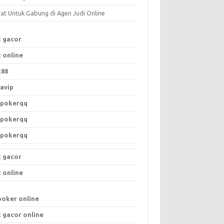
rat Untuk Gabung di Agen Judi Online
t gacor
t online
t88
avip
bpokerqq
bpokerqq
bpokerqq
t gacor
t online
poker online
t gacor online