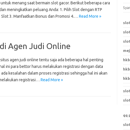
untuk menang saat bermain slot gacor. Berikut beberapa cara
Sya
n meningkatkan peluang Anda: 1. Pilih Slot dengan RTP
tas Slot 3. Manfaatkan Bonus dan Promosi 4.…
Read More »
slo
slo
slo
di Agen Judi Online
mej
itus agen judi online tentu saja ada beberapa hal penting
hk
hal ini para bettor harus melakukan registrasi dengan data
hk
ada kesalahan dalam proses registrasi sehingga hal ini akan
hk
 melakukan registrasi…
Read More »
slo
slo
qq 
slo