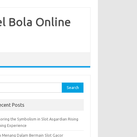
el Bola Online
rch
ecent Posts
oring the Symbolism in Slot Asgardian Rising
ing Experience
a Menang Dalam Bermain Slot Gacor