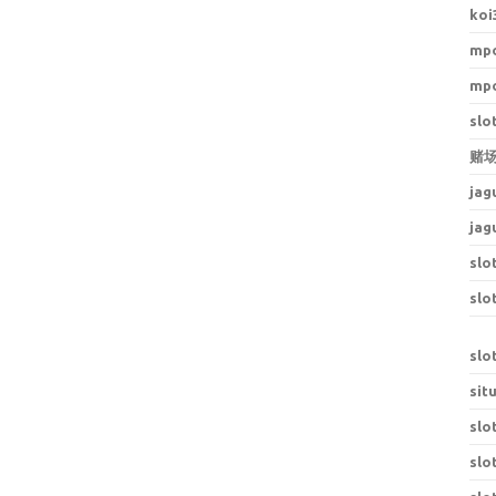
koi
mpo
mp
slo
赌
jag
jag
slo
slo
slo
sit
slo
slo