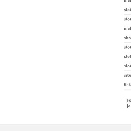
ma
slo
slo
ma
sbo
slo
slo
slo
sit
lin
Fo
ja