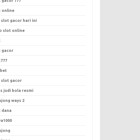
t gacor 777
t online
k slot gacor hari ini
o slot online
t
t gacor
t777
bet
k slot gacor
us judi bola resmi
jong ways 2
t dana
a1000
hjong