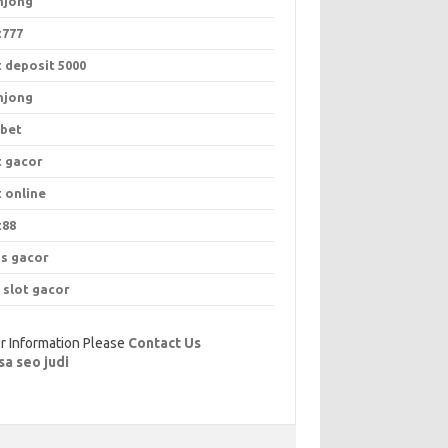
hjong
t777
t deposit 5000
hjong
bet
t gacor
t online
t88
us gacor
k slot gacor
r Information Please
Contact Us
sa seo judi