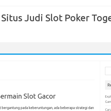
Situs Judi Slot Poker Tog
Sea
for:
R
ermain Slot Gacor
Expl
Gam
t bergantung pada keberuntungan, ada beberapa strategi dan
Car