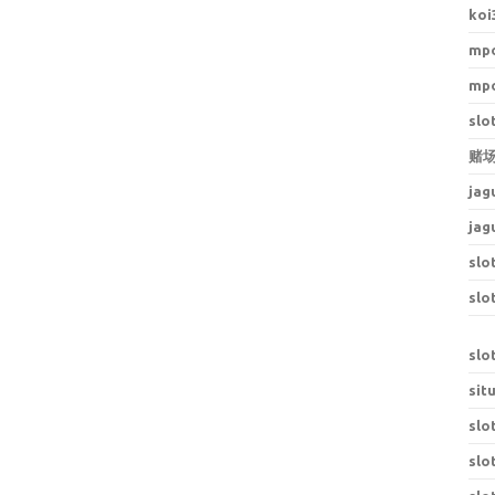
koi
mpo
mp
slo
赌
jag
jag
slo
slo
slo
sit
slo
slo