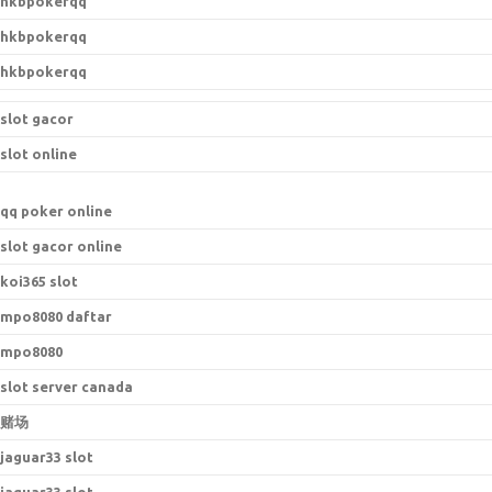
hkbpokerqq
hkbpokerqq
hkbpokerqq
slot gacor
slot online
qq poker online
slot gacor online
koi365 slot
mpo8080 daftar
mpo8080
slot server canada
赌场
jaguar33 slot