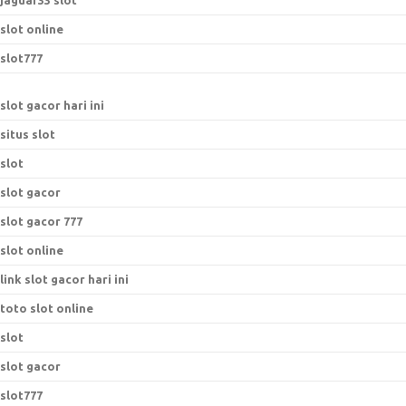
jaguar33 slot
slot online
slot777
slot gacor hari ini
situs slot
slot
slot gacor
slot gacor 777
slot online
link slot gacor hari ini
toto slot online
slot
slot gacor
slot777