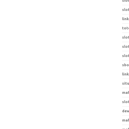
slo
slo
lin
tot
slo
slo
slo
sbo
lin
sit
mah
slo
dew
ma