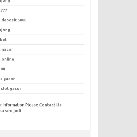
hjong
t777
t deposit 5000
hjong
bet
t gacor
t online
t88
us gacor
k slot gacor
r Information Please
Contact Us
sa seo judi