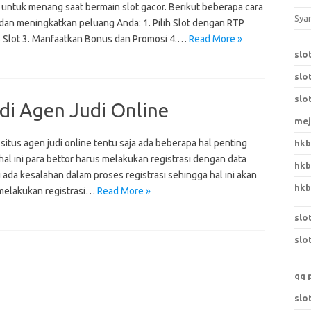
untuk menang saat bermain slot gacor. Berikut beberapa cara
Sya
n meningkatkan peluang Anda: 1. Pilih Slot dengan RTP
tas Slot 3. Manfaatkan Bonus dan Promosi 4.…
Read More »
slo
slo
slo
di Agen Judi Online
mej
itus agen judi online tentu saja ada beberapa hal penting
hk
hal ini para bettor harus melakukan registrasi dengan data
hk
ada kesalahan dalam proses registrasi sehingga hal ini akan
hk
 melakukan registrasi…
Read More »
slo
slo
qq 
slo