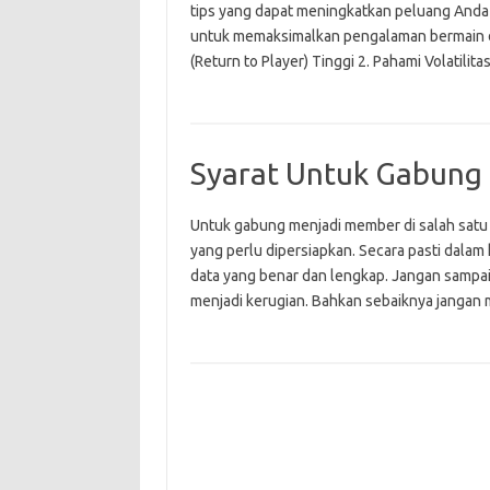
tips yang dapat meningkatkan peluang Anda 
untuk memaksimalkan pengalaman bermain da
(Return to Player) Tinggi 2. Pahami Volatili
Syarat Untuk Gabung 
Untuk gabung menjadi member di salah satu s
yang perlu dipersiapkan. Secara pasti dalam 
data yang benar dan lengkap. Jangan sampai 
menjadi kerugian. Bahkan sebaiknya jangan