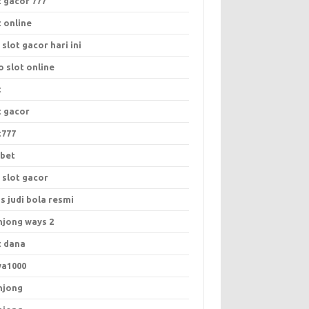
t gacor 777
t online
k slot gacor hari ini
o slot online
t
t gacor
t777
bet
k slot gacor
us judi bola resmi
jong ways 2
t dana
a1000
hjong