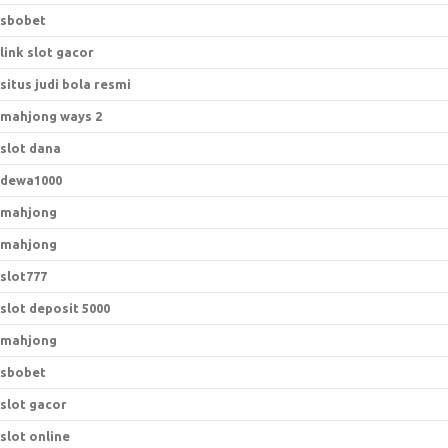
sbobet
link slot gacor
situs judi bola resmi
mahjong ways 2
slot dana
dewa1000
mahjong
mahjong
slot777
slot deposit 5000
mahjong
sbobet
slot gacor
slot online