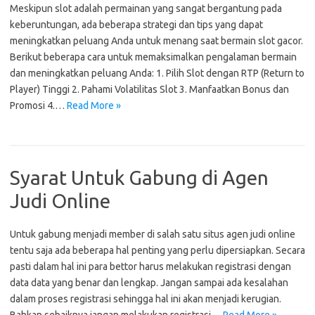
Meskipun slot adalah permainan yang sangat bergantung pada
keberuntungan, ada beberapa strategi dan tips yang dapat
meningkatkan peluang Anda untuk menang saat bermain slot gacor.
Berikut beberapa cara untuk memaksimalkan pengalaman bermain
dan meningkatkan peluang Anda: 1. Pilih Slot dengan RTP (Return to
Player) Tinggi 2. Pahami Volatilitas Slot 3. Manfaatkan Bonus dan
Promosi 4.…
Read More »
Syarat Untuk Gabung di Agen
Judi Online
Untuk gabung menjadi member di salah satu situs agen judi online
tentu saja ada beberapa hal penting yang perlu dipersiapkan. Secara
pasti dalam hal ini para bettor harus melakukan registrasi dengan
data data yang benar dan lengkap. Jangan sampai ada kesalahan
dalam proses registrasi sehingga hal ini akan menjadi kerugian.