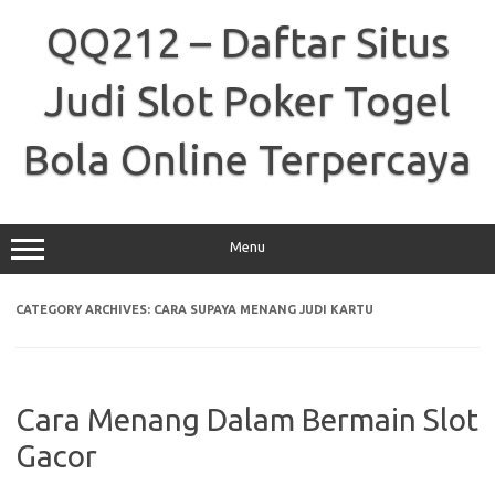
Skip
to
QQ212 – Daftar Situs
content
Judi Slot Poker Togel
Bola Online Terpercaya
Menu
CATEGORY ARCHIVES:
CARA SUPAYA MENANG JUDI KARTU
Cara Menang Dalam Bermain Slot
Gacor