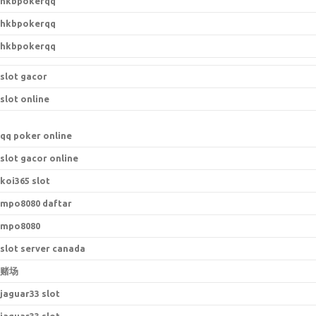
hkbpokerqq
hkbpokerqq
hkbpokerqq
slot gacor
slot online
qq poker online
slot gacor online
koi365 slot
mpo8080 daftar
mpo8080
slot server canada
赌场
jaguar33 slot