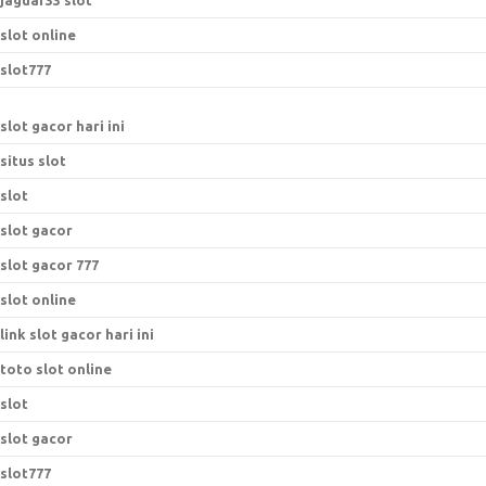
jaguar33 slot
slot online
slot777
slot gacor hari ini
situs slot
slot
slot gacor
slot gacor 777
slot online
link slot gacor hari ini
toto slot online
slot
slot gacor
slot777