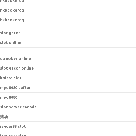
hkbpokerqq
hkbpokerqq
hkbpokerqq
slot gacor
slot online
qq poker online
slot gacor online
koi365 slot
mpo8080 daftar
mpo8080
slot server canada
赌场
jaguar33 slot