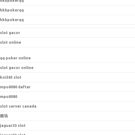
hkbpokerqq
hkbpokerqq
hkbpokerqq
slot gacor
slot online
qq poker online
slot gacor online
koi365 slot
mpo8080 daftar
mpo8080
slot server canada
赌场
jaguar33 slot