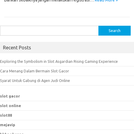
Bahkan sebaiknya jangan melakukan registrasi…
Read More »
S
e
a
Recent Posts
r
c
Exploring the Symbolism in Slot Asgardian Rising Gaming Experience
h
Cara Menang Dalam Bermain Slot Gacor
f
o
Syarat Untuk Gabung di Agen Judi Online
r
:
slot gacor
slot online
slot88
mejavip