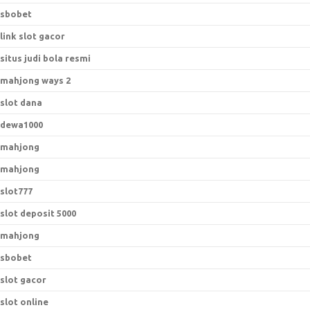
sbobet
link slot gacor
situs judi bola resmi
mahjong ways 2
slot dana
dewa1000
mahjong
mahjong
slot777
slot deposit 5000
mahjong
sbobet
slot gacor
slot online