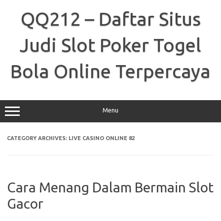
Skip
to
QQ212 – Daftar Situs
content
Judi Slot Poker Togel
Bola Online Terpercaya
Menu
CATEGORY ARCHIVES:
LIVE CASINO ONLINE 82
Cara Menang Dalam Bermain Slot
Gacor