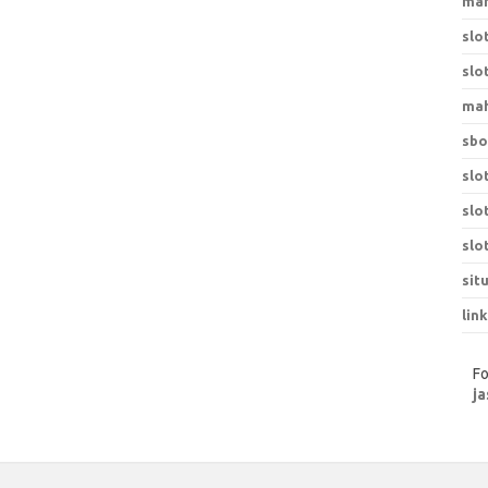
ma
slo
slo
ma
sbo
slo
slo
slo
sit
lin
Fo
ja