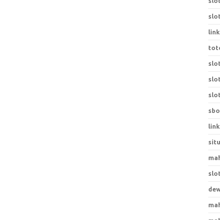
slo
slo
lin
tot
slo
slo
slo
sbo
lin
sit
mah
slo
dew
ma