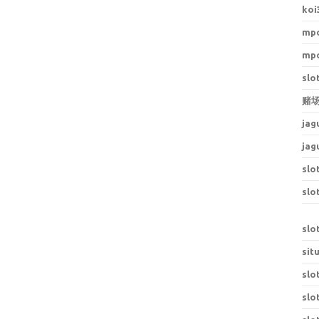
koi
mpo
mp
slo
赌
jag
jag
slo
slo
slo
sit
slo
slo