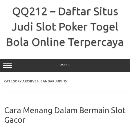
Skip
to
QQ212 – Daftar Situs
content
Judi Slot Poker Togel
Bola Online Terpercaya
Menu
CATEGORY ARCHIVES:
BANDAR JUDI 15
Cara Menang Dalam Bermain Slot
Gacor