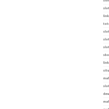
slo
slo
lin
tot
slo
slo
slo
sbo
lin
sit
mah
slo
dew
ma