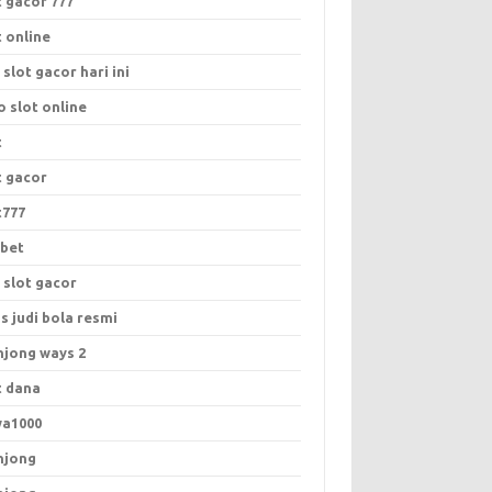
t gacor 777
t online
k slot gacor hari ini
o slot online
t
t gacor
t777
bet
k slot gacor
us judi bola resmi
jong ways 2
t dana
a1000
hjong