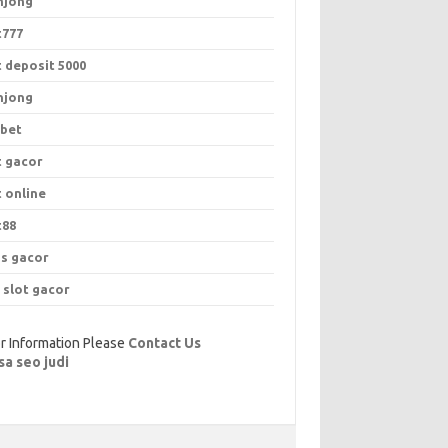
hjong
t777
t deposit 5000
hjong
bet
t gacor
t online
t88
us gacor
k slot gacor
r Information Please
Contact Us
sa seo judi